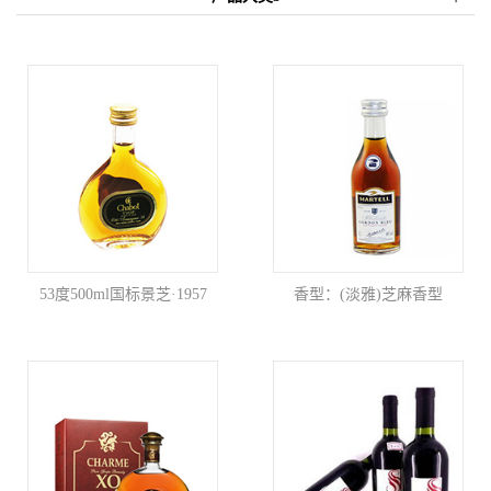
53度500ml国标景芝·1957
香型：(淡雅)芝麻香型